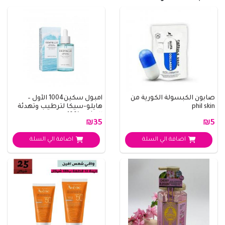
صابون الكبسولة الكورية من
أمبول سكين1004 الأول –
phil skin
هايلو-سيكا لترطيب وتهدئة
البشرة (100 ..
₪35
₪5
اضافة الي السلة
اضافة الي السلة