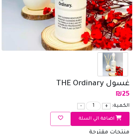
غسول THE Ordinary
₪
25
الكمية:
+
-
اضافة الي السلة
منتجات مقترحة