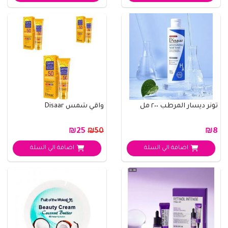
تونر ديسار المرطب ٢٠٠ مل
واقي شمس Disaar
₪25
₪8
₪50
اضافة الي السلة
اضافة الي السلة