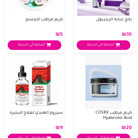
بكج عناية الريتينول
كريم مرطب للجسم
₪5
₪35
اضافة الي السلة
اضافة الي السلة
كريم مرطب COSRX
سيروم الهندي لعلاج البشرة
Hyaluronic Acid
₪9
₪20