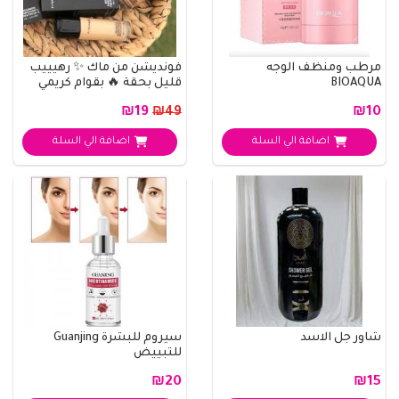
مرطب ومنظف الوجه
فونديشن من ماك ✨ رهيييب
BIOAQUA
قليل بحقة 🔥 بقوام كريمي
وخفيف يدوم ل..
₪19
₪10
₪49
اضافة الي السلة
اضافة الي السلة
شاور جل الاسد
سيروم للبشرة Guanjing
للتبييض
₪20
₪15