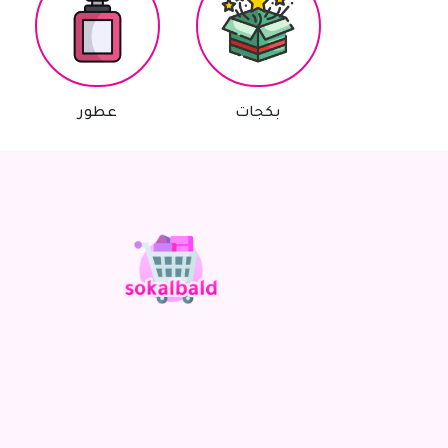
بكجات
عطور
أجه