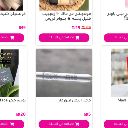
بيبي باودر
فونديشن من ماك ✨ رهيييب
كونسيلر. شيكل
🥰
قليل بحقة 🔥 بقوام كريمي
وخفيف يدوم ل..
₪9
₪19
₪49
لي السلة
اضافة الي السلة
اضافة 
كحل ابيض فلورمار
بودرة حجر top face مضغوطة
₪20
₪5
لي السلة
اضافة الي السلة
اضافة 