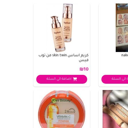
كريم اساس skin twin من توب
فيس
₪10
الي السلة
اضافة الي السلة