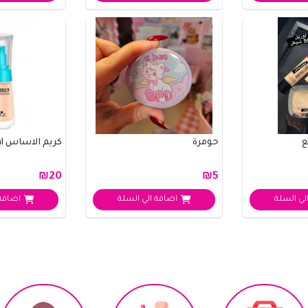
حومرة
كريم الاساس nutural
₪20
₪5
لي السلة
اضافة الي السلة
اضافة 