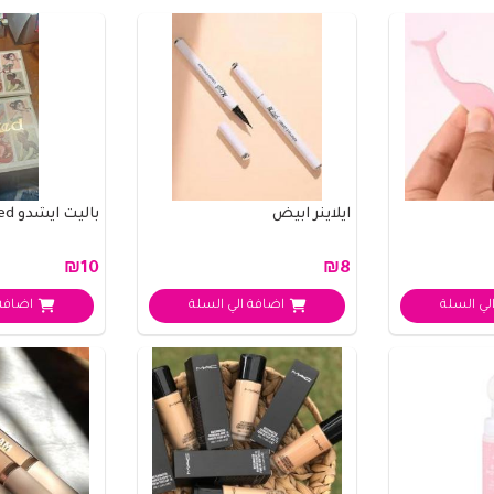
ايلاينر ابيض
باليت ايشدو naked
₪10
₪8
لي السلة
اضافة الي السلة
اضافة 