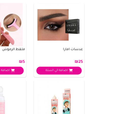
عدسات امارا
ملقط الرموش
₪5
₪25
اضافة الي السلة
اضافة ا