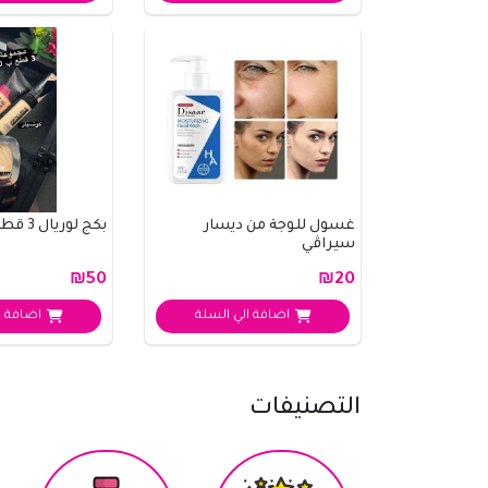
غسول للوجة من ديسار
بكج لوريال 3 قطع
سيراڤي
₪50
₪20
اضافة الي السلة
اضافة ا
التصنيفات