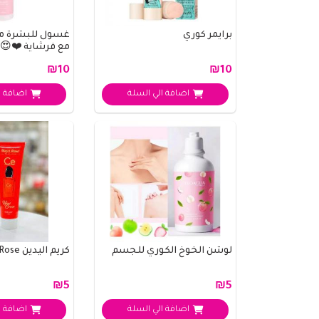
برايمر كوري
غسول للبشرة من 
مع فرشاية ❤️😍
₪10
₪10
اضافة الي السلة
اضافة ا
لوشن الخوخ الكوري للجسم
كريم اليدين Mays Rose
₪5
₪5
اضافة الي السلة
اضافة ا