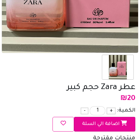
عطر Zara حجم كبير
₪
20
الكمية:
+
-
اضافة الي السلة
منتجات مقترحة