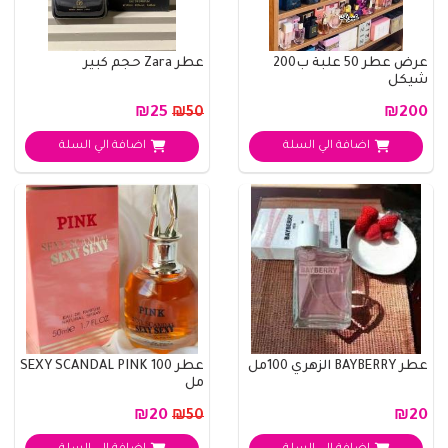
عرض عطر 50 علبة ب200
عطر Zara حجم كبير
شيكل
₪25
₪200
₪50
اضافة الي السلة
اضافة الي السلة
عطر BAYBERRY الزهري 100مل
عطر SEXY SCANDAL PINK 100
مل
₪20
₪20
₪50