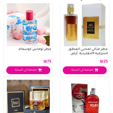
عطر مثالي لمحبي العطور
عطر توماس كوسمالا
الشرقية ▪️التقليدية. أرض
الزعفران للج..
₪75
₪25
اضافة الي السلة
اضافة الي السلة