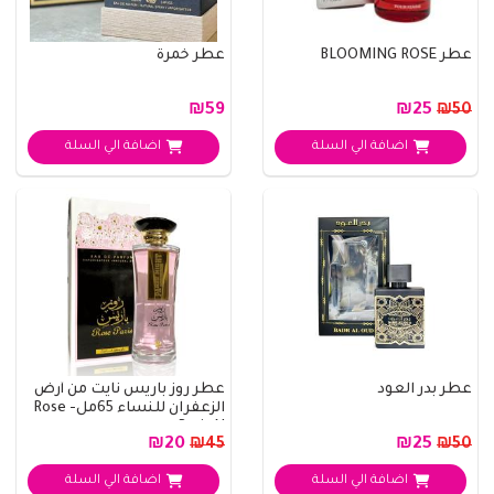
عطر BLOOMING ROSE
عطر خمرة
₪59
₪25
₪50
اضافة الي السلة
اضافة الي السلة
عطر بدر العود
عطر روز باريس نايت من أرض
الزعفران للنساء 65مل- Rose
Paris N..
₪20
₪25
₪45
₪50
اضافة الي السلة
اضافة الي السلة