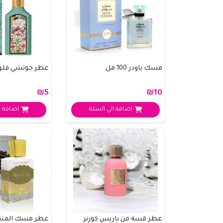
مسك باودر 100 مل
عطر جوتشي فلور
₪5
₪10
اضافة الي السلة
اضافة ا
عطر قسة من باريس كورنر
عطر مسك المنتخب 0