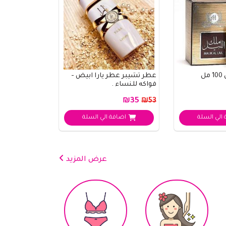
ل
عطر تشيبر عطر يارا ابيض -
فواكه للنساء .
₪35
₪53
الي السلة
اضافة الي السلة
عرض المزيد