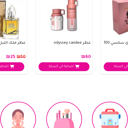
عطر فرموني ليدي سكسي 100
عطر odyssey candee
عطر ملك الليل 100 م
₪25
₪60
₪50
لي السلة
اضافة الي السلة
اضافة 