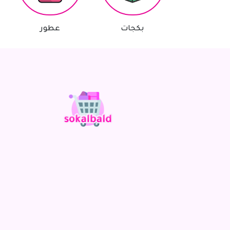
بكجات
عطور
أجهز