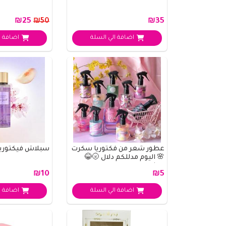
₪25
₪35
₪50
اضافة الي السلة
اضافة ا
عطور شعر من فكتوريا سكرت
سبلاش فيكتوري
🌸 اليوم مدللكم دلال 🌝😂
عطورهن تجنن ..
₪10
₪5
اضافة الي السلة
اضافة ا