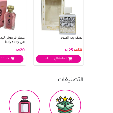
عطر بدر العود
مل lady sexy
₪20
₪25
₪50
اضافة الي السلة
اضافة ا
التصنيفات