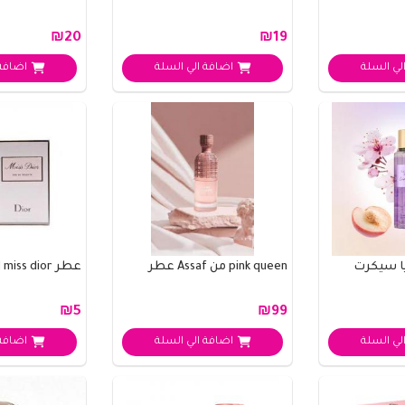
₪20
₪19
لي السلة
اضافة الي السلة
اضافة 
ا سيكرت
pink queen من Assaf عطر
عطر miss dior الحجم الصغير
₪5
₪99
لي السلة
اضافة الي السلة
اضافة 