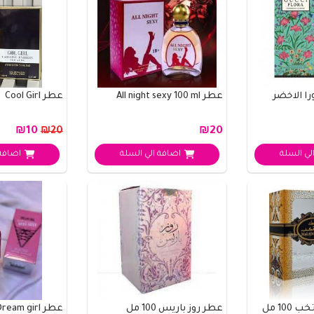
ا الاخضر
عطر All night sexy 100 ml
عطر Cool Girl
₪10
₪20
₪20
لي السلة
اضافة الي السلة
اضافة 
10 مل
عطر روز باريس 100 مل
عطر Dream girl من سكاندل