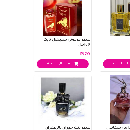
عطر فرموني سبيشل نايت
100مل
₪20
الي السلة
اضافة الي السلة
عطر بنت حوران بالزعفران