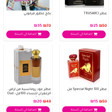
عطر TRUSARCI
بكج عطور فرموني
₪35
₪25
₪70
₪50
اضافة الي السلة
اضافة الي السلة
عطر Special Night 100 مل
عطر عود رومانسية من أرض
الزعفران للنساء 100مل- Oud
Romancea ..
₪20
₪15
₪49
₪50
اضافة الي السلة
اضافة الي السلة