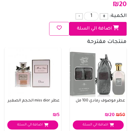
₪
20
الكمية:
+
-
اضافة الي السلة
منتجات مقترحة
عطر موصوف رمادي 100 مل
عطر miss dior الحجم الصغير
₪5
₪20
₪50
اضافة الي السلة
اضافة الي السلة