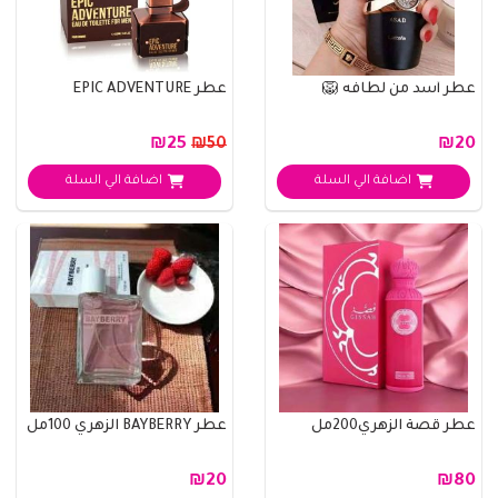
عطر أسد من لطافه 🦁
عطر EPIC ADVENTURE
₪25
₪20
₪50
اضافة الي السلة
اضافة الي السلة
عطر قصة الزهري200مل
عطر BAYBERRY الزهري 100مل
₪20
₪80