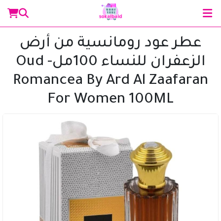
عطر عود رومانسية من أرض
الزعفران للنساء 100مل- Oud
مساعد سوق البلد
Romancea By Ard Al Zaafaran
متصل الآن
For Women 100ML
مرحباً 👋 أنا مساعدك الذكي في سوق البلد.
كيف يمكنني مساعدتك؟ اكتب لي عن المنتج الذي
تبحث عنه.