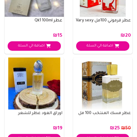
عطر فرموني 100مل Vary sexy
عطر Qk1 100ml
₪15
₪20
اضافة الي السلة
اضافة الي السلة
عطر مسك المنتخب 100 مل
اوراق العود عطر للشعر
₪19
₪25
₪50