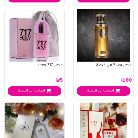
عطر Sava من قصة
عطر 717 sexy
₪5
₪80
اضافة الي السلة
اضافة الي السلة