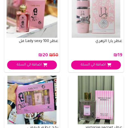
عطر يارا الزهري
عطر Lady sexy 100 مل
₪20
₪19
₪50
اضافة الي السلة
اضافة الي السلة