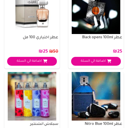
عطر Black opens 100ml
عطر اختياري 100 مل
₪25
₪25
₪50
اضافة الي السلة
اضافة الي السلة
عطر Nitro Blue 100ml
سبلاش انشنتير