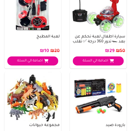
سيارة اطفال لعبة تحكم عن
لعبة المطبخ
بعد 🏎️ تدور 360 درجة ✅ تقلب
مع اضوا..
₪10
₪29
₪20
₪50
اضافة الي السلة
اضافة الي السلة
بارودة صيد
مجموعة حيوانات