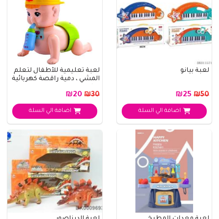
لعبة بيانو
لعبة تعليمية للأطفال لتعلم
المشي ، دمية راقصة كهربائية
دوار..
₪20
₪25
₪30
₪50
اضافة الي السلة
اضافة الي السلة