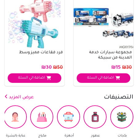
مجموعة سيارات خدمة
فرد فقاعات مميز وسط
المدينة من سبيكة
₪30
₪15
₪50
₪30
اضافة الي السلة
اضافة الي السلة
التصنيفات
عرض المزيد
ات
عطور
أجهزة
مكياج
عناية بالبشرة
العناية با