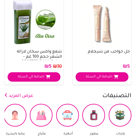
جل حواجب من شيجلام
شمع واكس سخان لازالة
الشعر حجم 100 غم -
PROFESSIONAL Roller ..
₪5
₪5
₪10
اضافة الي السلة
اضافة الي السلة
التصنيفات
عرض المزيد
جات
عطور
أجهزة
مكياج
عناية بالبشرة
العناية با