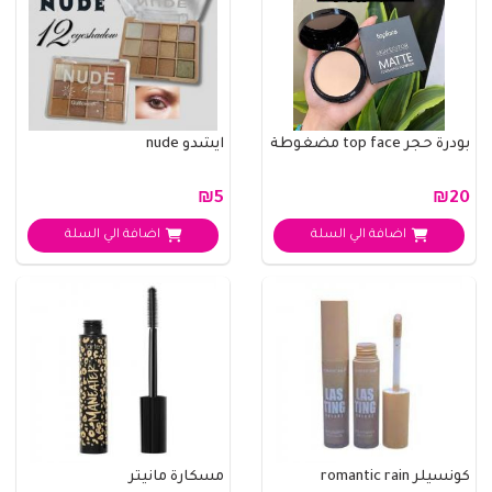
بودرة حجر top face مضغوطة
ايشدو nude
₪5
₪20
اضافة الي السلة
اضافة الي السلة
كونسيلر romantic rain
مسكارة مانيتر