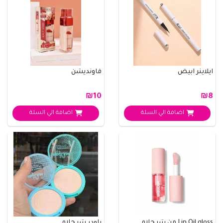
ايلاينر ابيض
فاونديشن
₪10
₪8
اضافة الي السلة
اضافة الي السلة