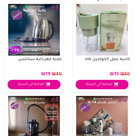
كاسة عمل الكوكتيل usb
غلاية كهربائية ستانلس
₪19
₪15
₪40
₪50
اضافة الي السلة
اضافة الي السلة