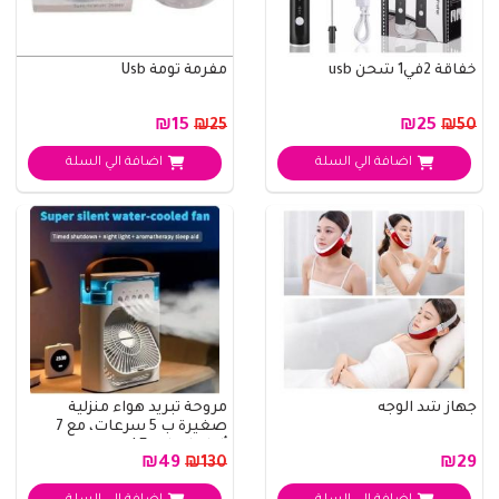
خفاقة 2في1 شحن usb
مفرمة تومة Usb
₪15
₪25
₪25
₪50
اضافة الي السلة
اضافة الي السلة
جهاز شد الوجه
مروحة تبريد هواء منزلية
صغيرة ب 5 سرعات، مع 7
ألوان إضاءة LE..
₪49
₪29
₪130