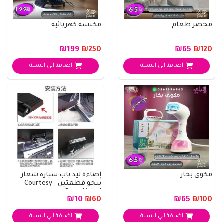
محضر طعام
مكنسة كهربائية
₪199
₪65
₪250
₪120
اضافة الي السلة
اضافة الي السلة
مكوى بخار
إضاءة ليد باب سيارة شعار
بيجو قطعتين - Courtesy
Door Light I..
₪10
₪65
₪60
₪100
اضافة الي السلة
اضافة الي السلة