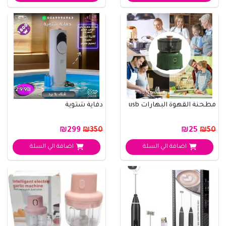
مطحنة القهوة البهارات usb
دفاية شتوية
₪299
₪25
₪350
₪50
اضافة الي السلة
اضافة الي السلة