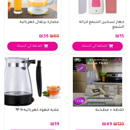
جهاز تسخين الشمع لازالة
عصارة برتقال كهربائية
الشمع
₪39
₪15
₪60
اضافة الي السلة
اضافة الي السلة
خلاطة + مطحنة
غلاية قهوة كهربائية☕🤎
₪19
₪49
₪120