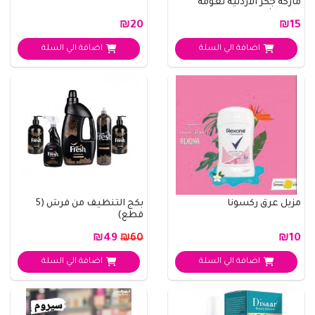
ماركة جكر الاردنية نعومة
وانتعاش م..
₪20
₪15
اضافة الي السلة
اضافة الي السلة
مزيل عرق ركسونا
بكج التنظيف من فرش (5
قطع)
₪49
₪10
₪60
اضافة الي السلة
اضافة الي السلة