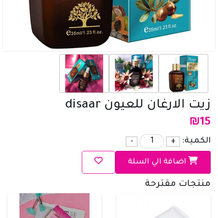
زيت الارغان للعيون disaar
₪
15
الكمية:
+
-
اضافة الي السلة
منتجات مقترحة