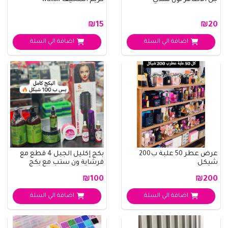
جل الاظافر لون نهدي
كريم التنحيف wakali
₪15
₪20
اضافة الي السلة
اضافة الي السلة
عرض عطر 50 علبة ب200
بكج إكليل الجبل 4 قطع مع
شيكل
فرشاية ون ستب مع بكج
الفرموني مع كر..
₪100
₪200
اضافة الي السلة
اضافة الي السلة