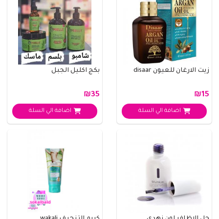
زيت الارغان للعيون disaar
بكج اكليل الجبل
₪35
₪15
اضافة الي السلة
اضافة الي السلة