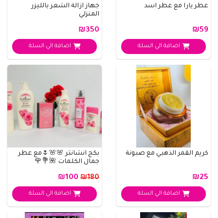
عطر يارا مع عطر اسد
جهاز ازالة الشعر بالليزر
المنزلي
₪350
₪59
اضافة الي السلة
اضافة الي السلة
كريم القمر الذهبي مع صبونة
بكج انشانتر 🌸🌸🌷مع عطر
جمال الكلمات 🌺💐🌹
₪100
₪25
₪180
اضافة الي السلة
اضافة الي السلة