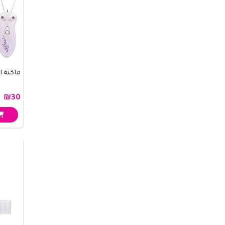
ماكنة ا
₪30