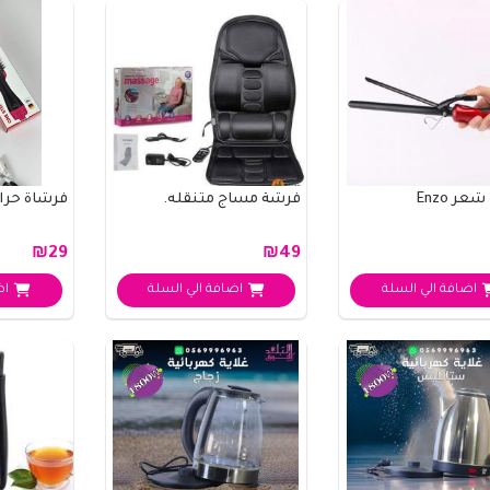
عر Enzo
فرشة مساج متنقله.
فرشاة حرا
₪29
₪49
اضافة الي السلة
اضافة الي السلة
اض