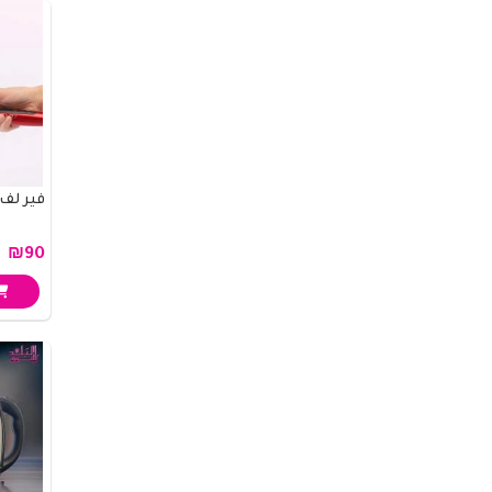
فير لف ش
₪90