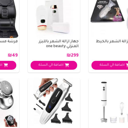
زالة الشعر بالخيط
جهاز ازالة الشعر بالليزر
فرشة مساج
المنزلي one beauty
₪49
₪299
اضافة الي السلة
اضافة الي السلة
اض