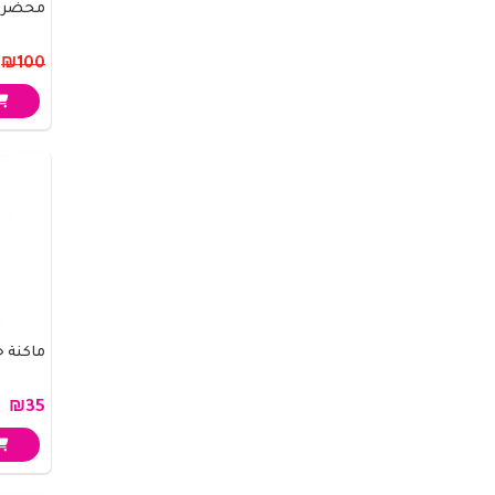
محضر طعا
9
₪100
ماكنة حلاقة 3 
₪35