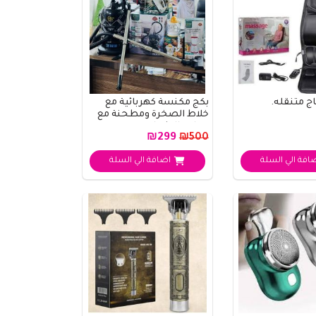
 متنقله.
بكج مكنسة كهربائية مع
خلاط الصخرة ومطحنة مع
خفاقة الطعام وعص..
₪299
₪500
افة الي السلة
اضافة الي السلة