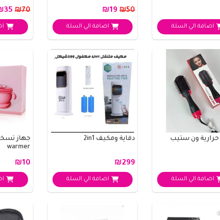
₪35
₪19
₪70
₪50
اضافة الي السلة
اضافة الي السلة
اض
حرارية ون ستيب
دفاية ومكيف 2in1
warmer
₪10
₪299
اضافة الي السلة
اضافة الي السلة
اض