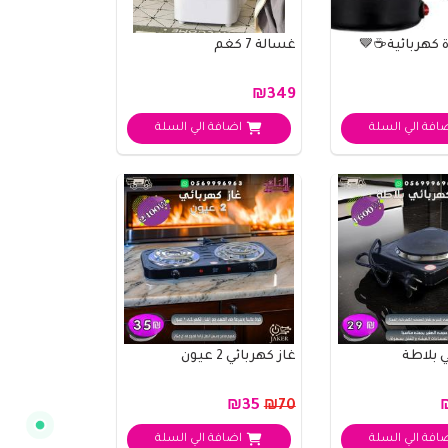
ة كهربائية☕🤎
غسالة 7 كغم
₪349
افة الي السلة
اضافة الي السلة
مساعد سوق البلد
متصل الآن
مرحباً 👋 أنا مساعدك الذكي في سوق البلد.
كيف يمكنني مساعدتك؟ اكتب لي عن المنتج
الذي تبحث عنه.
ي بلاطة
غاز كهربائي 2 عيون
₪35
₪70
افة الي السلة
اضافة الي السلة