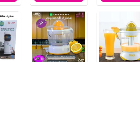
رتقال كهربائية
عصارة الحمضيات
دفاية ومكيف 
₪299
₪35
₪70
اضافة الي السلة
اضافة الي السلة
اض