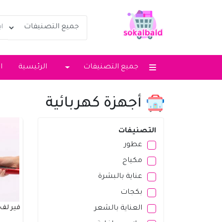
جميع التصنيفات
الرئيسية
ا
أجهزة كهربائية
التصنيفات
عطور
مكياج
عناية بالبشرة
بكجات
العناية بالشعر
فير لف ش