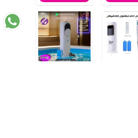
2in1
دفاية شتوية
₪299
₪350
افة الي السلة
اضافة الي السلة