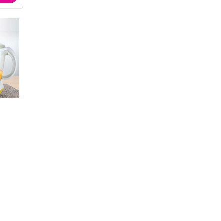
عصارة ب
₪39
₪60