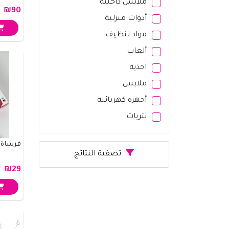
ملابس داخلية
₪90
أدوات منزلية
مواد تنظيف
ألعاب
احذية
ملابس
أجهزة كهربائية
نثريات
فرشاة 
تصفية النتائج
₪29