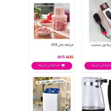
رية ون ستيب
فرامة عال USB
₪15
₪35
افة الي السلة
اضافة الي السلة