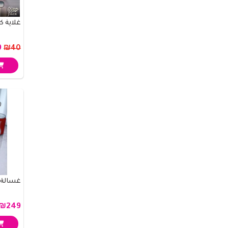
غلاية 
₪19
₪40
غسالة 6.5كيلو
₪249