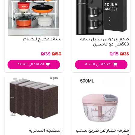
طقم تيرموس ستيل سعة
ستاند مطبخ للطناجر
500ملل مع كاستين
₪39
₪15
₪50
₪35
اضافة الي السلة
اضافة الي السلة
مفرمة خضار عن طريق سحب
إسفنجة السحرية