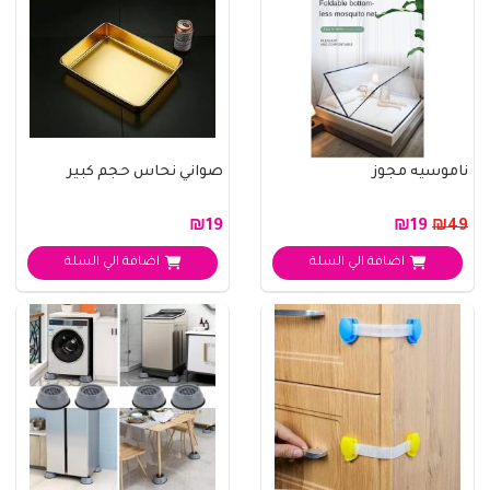
ناموسيه مجوز
صواني نحاس حجم كبير
₪19
₪19
₪49
اضافة الي السلة
اضافة الي السلة