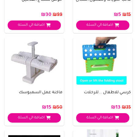
قالب حلويات ومعمول اشكال
حوض لمساج القدمين
₪30
₪5
₪99
₪15
اضافة الي السلة
اضافة الي السلة
كرسي للاطفال ...للرحلات
ماكنة عمل السمبوسك
₪15
₪13
₪50
₪35
اضافة الي السلة
اضافة الي السلة