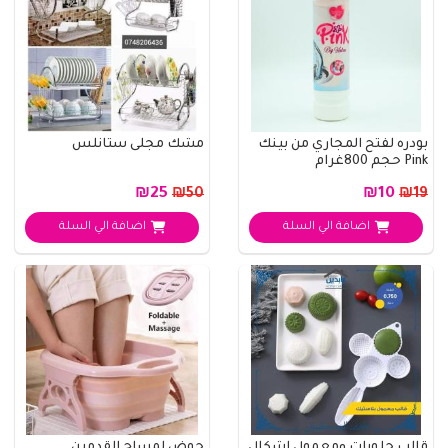
بودره لفتح المجاري من بينك
مشك مجلى ستانلس
Pink حجم 800غرام
₪25
₪10
₪50
₪19
اضافة الي السلة
اضافة الي السلة