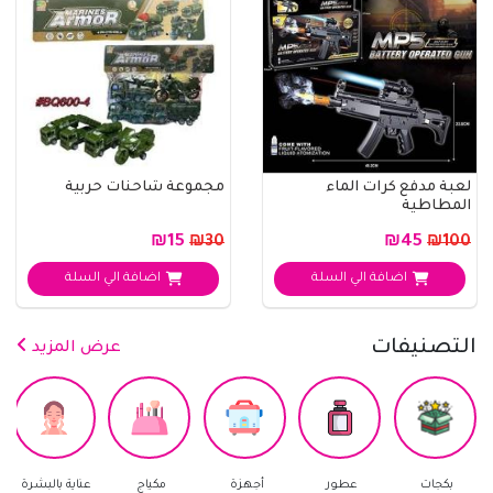
لعبة مدفع كرات الماء
مجموعة شاحنات حربية
المطاطية
₪15
₪45
₪30
₪100
اضافة الي السلة
اضافة الي السلة
التصنيفات
عرض المزيد
ات
عطور
أجهزة
مكياج
عناية بالبشرة
العناية با