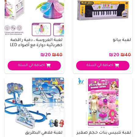
لعبة بيانو
لعبة العروسة ، دمية راقصة
كهربائية دوارة مع أضواء LED
ملونة ..
₪20
₪20
₪40
₪40
اضافة الي السلة
اضافة الي السلة
لعبة تلبيس بنات حجم صغير
لعبة ملاهي البطريق