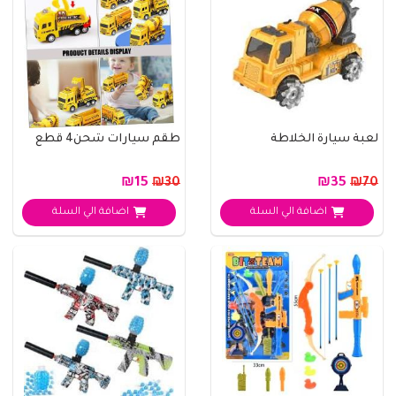
لعبة سيارة الخلاطة
طقم سيارات شحن4 قطع
₪15
₪35
₪30
₪70
اضافة الي السلة
اضافة الي السلة