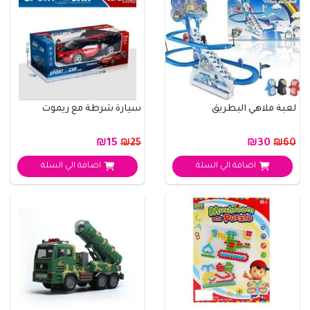
لعبة ملاهي البطريق
سيارة شرطة مع ريموت
₪15
₪30
₪25
₪60
اضافة الي السلة
اضافة الي السلة