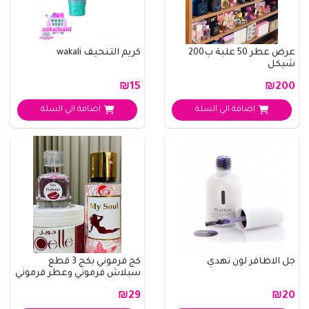
عرض عطر 50 علبة ب200
كريم التنحيف wakali
شيكل
₪15
₪200
اضافة الي السلة
اضافة الي السلة
جل الاظافر لون نهدي
كج فرموني بكج 3 قطع
سبلاش فرموني وعطر فرموني
وزبدة فرموني ..
₪29
₪20