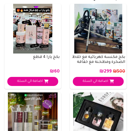
بكج مكنسة كهربائية مع خلاط
بكج يارا 4 قطع
الصخرة ومطحنة مع خفاقة
الطعام وعص..
₪60
₪299
₪500
اضافة الي السلة
اضافة الي السلة