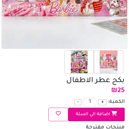
بكج عطر الاطفال
₪
25
الكمية:
+
-
اضافة الي السلة
منتجات مقترحة