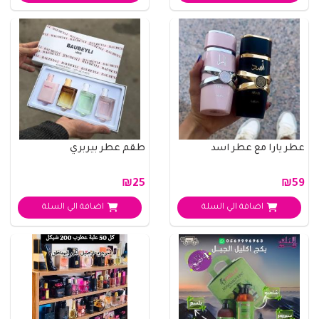
عطر يارا مع عطر اسد
طقم عطر بيربري
₪25
₪59
اضافة الي السلة
اضافة الي السلة