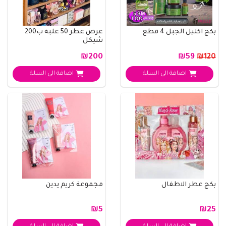
بكج اكليل الجبل 4 قطع
عرض عطر 50 علبة ب200
شيكل
₪200
₪59
₪120
اضافة الي السلة
اضافة الي السلة
بكج عطر الاطفال
مجموعة كريم يدين
₪5
₪25