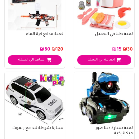
لعبة طباخي الجميل
لعبة مدفع كرة الماء
₪60
₪15
₪120
₪30
اضافة الي السلة
اضافة الي السلة
لعبة سيارة ديناصور
سيارة شرطة ليد مع ريموت
ميكانيكية