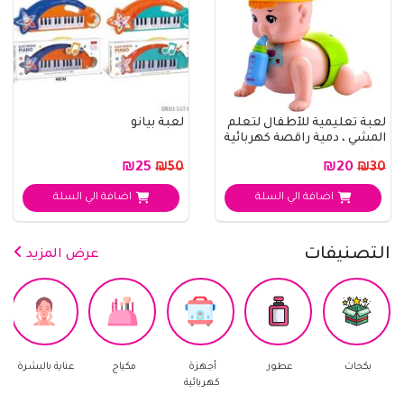
لعبة تعليمية للأطفال لتعلم
لعبة بيانو
المشي ، دمية راقصة كهربائية
دوار..
₪25
₪20
₪50
₪30
اضافة الي السلة
اضافة الي السلة
التصنيفات
عرض المزيد
جات
عطور
أجهزة
مكياج
عناية بالبشرة
العناية با
كهربائية