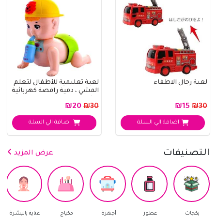
لعبة رجال الاطفاء
لعبة تعليمية للأطفال لتعلم
المشي ، دمية راقصة كهربائية
دوار..
₪20
₪15
₪30
₪30
اضافة الي السلة
اضافة الي السلة
التصنيفات
عرض المزيد
كجات
عطور
أجهزة
مكياج
عناية بالبشرة
العناية 