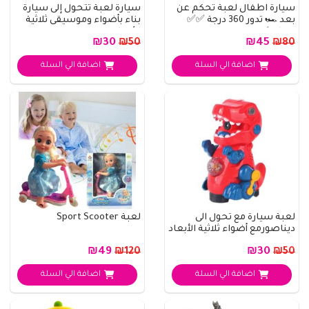
سيارة اطفال لعبة تحكم عن
سيارة لعبة تتحول إلى سيارة
بعد 🏎️ تدور 360 درجة ✅✅
بناء بأضواء وموسيقى ثلاثية
سباق ✅
الأبعا..
₪30
₪45
₪50
₪80
اضافة الي السلة
اضافة الي السلة
لعبة سيارة مع تحول الى
لعبة Sport Scooter
ديناصورمع أضواء ثلاثية الأبعاد
وموسيق..
₪49
₪30
₪120
₪50
اضافة الي السلة
اضافة الي السلة