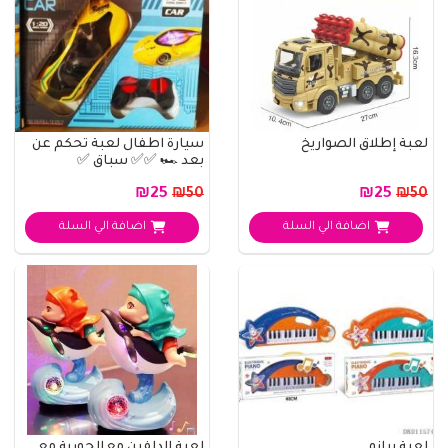
لعبة إطلاق الصواريخ
سيارة اطفال لعبة تحكم عن
بعد 🏎️ ✅✅ سباق ✅
₪25
₪25
₪50
₪50
اضافة الي السلة
اضافة الي السلة